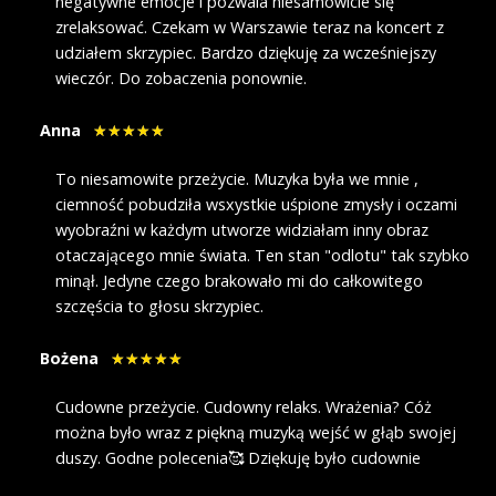
negatywne emocje i pozwala niesamowicie się
zrelaksować. Czekam w Warszawie teraz na koncert z
udziałem skrzypiec. Bardzo dziękuję za wcześniejszy
wieczór. Do zobaczenia ponownie.
Anna
To niesamowite przeżycie. Muzyka była we mnie ,
ciemność pobudziła wsxystkie uśpione zmysły i oczami
wyobraźni w każdym utworze widziałam inny obraz
otaczającego mnie świata. Ten stan "odlotu" tak szybko
minął. Jedyne czego brakowało mi do całkowitego
szczęścia to głosu skrzypiec.
Bożena
Cudowne przeżycie. Cudowny relaks. Wrażenia? Cóż
można było wraz z piękną muzyką wejść w głąb swojej
duszy. Godne polecenia🥰 Dziękuję było cudownie