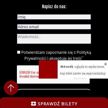
Napisz do nas:
Potwierdzam zapoznanie się z
Polityką
*
Prywatności
i akceptuję jej treść
×
454
osób
ogląda to wydarzenie.
Kup bilet zanim się wyprzedadzą!
WYŚLIJ
SPRAWDŹ BILETY